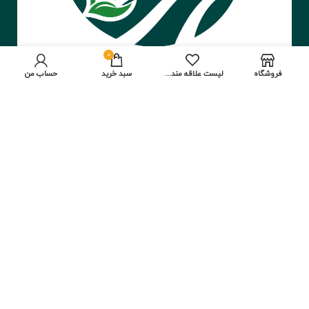
0
فروشگاه
لیست علاقه مندی ها
سبد خرید
حساب من
شماره تماس‌ها:
02155897900
02155894122
09396072355
طراحی و توسعه سایت:
وب سنتر