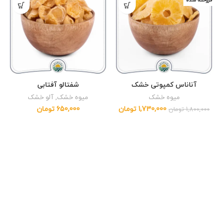
فروخته شده
آناناس کمپوتی خشک
شفتالو آفتابی
میوه خشک
میوه خشک
,
آلو خشک
1,730,000
تومان
650,000
تومان
1,800,000
تومان