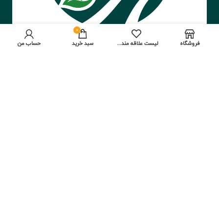
0
فروشگاه
لیست علاقه مندی ها
سبد خرید
حساب من
شماره تماس‌ها:
02155897900
02155894122
09396072355
طراحی و توسعه سایت:
وب سنتر