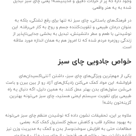
وجود داره که پر از حرکات دقیق و مدیتیشنه؛ یعنی چای سبز تبدیل
شده به یه هنر واقعی.
در فرهنگ‌های باستانی، چای سبز نه تنها برای رفع تشنگی، بلکه به
عنوان درمان طبیعی و تقویت‌کننده جسم و روح به کار می‌رفته. این
نوشیدنی با طعم و عطر دلنشینش، تبدیل به بخشی جدایی‌ناپذیر از
زندگی روزمره مردم شده که تا امروز هم به همان اندازه مورد علاقه
است.
خواص جادویی چای سبز
یکی از مهم‌ترین ویژگی‌های چای سبز، داشتن آنتی‌اکسیدان‌های
فراوانشه. این مواد کمک می‌کنن رادیکال‌های آزاد رو از بین ببرن و باعث
می‌شن سلول‌های بدن بهتر عمل کنند. به همین دلیل، اگه دنبال یه راه
طبیعی برای تقویت سیستم ایمنی هستید، چای سبز می‌تونه بهترین
گزینه‌تون باشه!
علاوه بر این، تحقیقات نشون داده که نوشیدن منظم چای سبز می‌تونه
به بهبود عملکرد قلب و کاهش سطح کلسترول کمک کنه. بعضی
مطالعات حتی به افزایش سوخت‌وساز بدن و کمک به مدیریت وزن نیز
اشاره داشتن. یعنی خلاصه، هر فنجونی از چای سبز، مثل یه جادوی