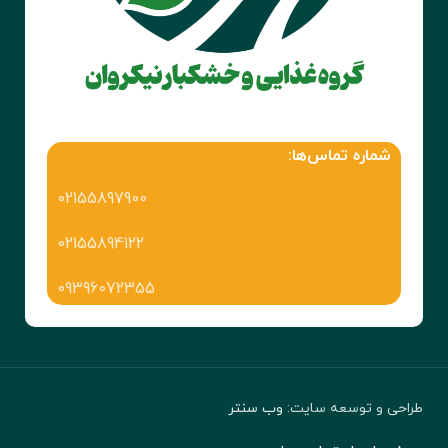
شماره تماس‌ها:
02155897900
02155894122
09396072355
طراحی و توسعه سایت:
وب سنتر