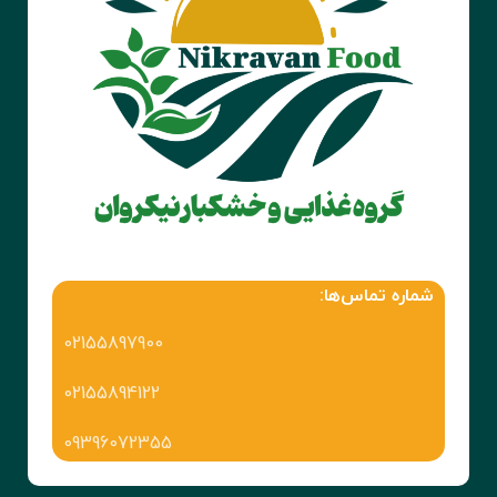
شماره تماس‌ها:
02155897900
02155894122
09396072355