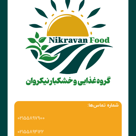
شماره تماس‌ها:
02155897900
02155894122