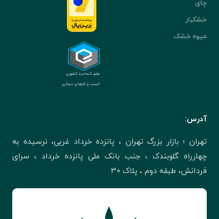
چای
خشکبار
میوه خشک
عضو اتحادیه کشوری
کسب و کارهای مجازی
آدرس:
تهران ؛ بازار بزرگ تهران ، پانزده خرداد غربی، نرسیده به
چهارراه گلوبندک ، جنب بانک ملی پانزده خرداد ، سرای
فردانش، طبقه دوم ، پلاک 30