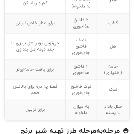
شکر
پیمانه (یا
کم و زیاد کن
به دلخواه)
۲ قاشق
گلاب
برای عطر خاص ایرانی
غذاخوری
نصف
می‌تونی پودر هل بریزی یا
هل
قاشق
چند دونه هل بندازی
چای‌خوری
خامه
۲ قاشق
برای بافت خامه‌ای‌تر
(اختیاری)
غذاخوری
نوک قاشق
فقط یه ذره برای بالانس
نمک
چای‌خوری
طعم
خلال بادام
به میزان
برای تزیین
یا پسته
دلخواه
🍚 مرحله‌به‌مرحله طرز تهیه شیر برنج