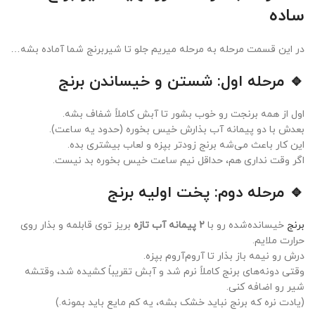
ساده
در این قسمت مرحله به مرحله میریم جلو تا شیربرنج شما آماده بشه…
🔹 مرحله اول: شستن و خیساندن برنج
اول از همه برنجت رو خوب بشور تا آبش کاملاً شفاف بشه.
بعدش با دو پیمانه آب بذارش خیس بخوره (حدود یه ساعت).
این کار باعث می‌شه برنج زودتر بپزه و لعاب بیشتری بده.
اگر وقت نداری هم، حداقل نیم ساعت خیس بخوره بد نیست.
🔹 مرحله دوم: پخت اولیه برنج
برنج
خیسانده‌شده رو با
۲ پیمانه آب تازه
بریز توی قابلمه و بذار روی
حرارت ملایم.
درش رو نیمه باز بذار تا آروم‌آروم بپزه.
وقتی دونه‌های برنج کاملاً نرم شد و آبش تقریباً کشیده شد، وقتشه
شیر رو اضافه کنی.
(یادت نره که برنج نباید خشک بشه، یه کم مایع باید بمونه.)