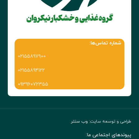
شماره تماس‌ها:
02155897900
02155894122
09396072355
طراحی و توسعه سایت:
وب سنتر
پیوندهای اجتماعی ما: